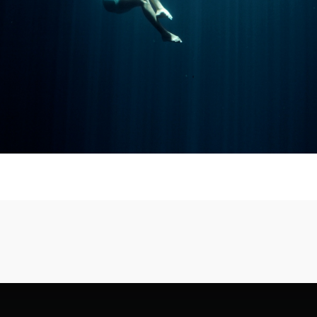
LOTUS
from
Angelika Fürstler
on
Vimeo
.